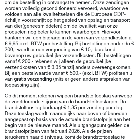
om de bestelling in ontvangst te nemen. Onze zendingen
worden volledig geconditioneerd vervoerd, waardoor we
voldoen aan alle kwaliteitseisen die de Europese GDP-
richtlijn voorschrijft op het gebied van opslag en transport
van dier(geneesmiddelen) om de kwaliteit van onze
producten nog beter te kunnen waarborgen. Hiervoor
hanteren wij een bijdrage in de vorm van verzendkosten à
€ 9,95 excl. BTW per bestelling. Bij bestellingen onder de €
200,- wordt er een vergoeding van € 10,- berekend,
bovenop uw gebruikelijke verzendkosten. Bij bestellingen
vanaf € 200,- rekenen wij alleen de gebruikelijke
verzendkosten van € 9,95 tenzij anders overeengekomen.
Bij een bestelwaarde vanaf € 500,- (excl. BTW) profiteert u
van
gratis verzending
(mits er geen andere afspraken van
toepassing zijn).
Op dit moment rekenen wij een brandstoftoeslag vanwege
de voortdurende stijging van de brandstoftoeslagen. De
brandstoftoeslag bedraagt € 1,35 per zending per dag.
Deze toeslag wordt maandelijks naar boven of beneden
aangepast op basis van de actuele brandstofprijs aan het
begin van de nieuwe maand. Als uitgangspunt gelden de
brandstofprijzen van februari 2026. Als de prijzen
terugkeren naar dit niveau, komt de brandstoftoeslag te