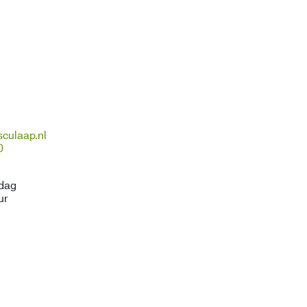
culaap.nl
0
jdag
ur