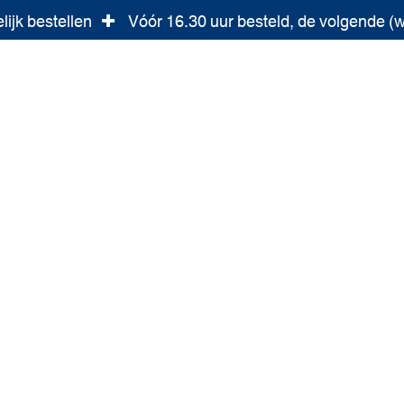
ijk bestellen
Vóór 16.30 uur besteld, de volgende (
Over ons
Contact
Services
Actueel
Comm